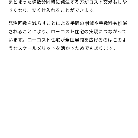
まとまった棟数分同時に発注する方がコスト交渉もしや
すくなり、安く仕入れることができます。
発注回数を減らすことによる手間の削減や手数料も削減
されることにより、ローコスト住宅の実現につながって
います。ローコスト住宅が全国展開を広げるのはこのよ
うなスケールメリットを活かすためでもあります。
3.
人件費などの削減
お問合せ・資料請求
展示場見学予約
ローコスト住宅は、注文住宅などのようにお施主様ごと
に違った住宅になることはなく、同じデザインや間取り
の住宅となります。
ですので、特別な設計力や施工力を必要としないため、
人件費という面で削減が可能となります。
設計図面や施工、仕様を統一していることで施工時の手
間を削減させコストを削減させている点も、ローコスト