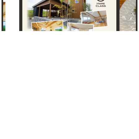
住宅資
お問合せ・資料請求
展示場見学予約
時開催
7/4（土） ドイツワイン夏の夕べ 開催
のご案内
ある木の
VIEW MORE