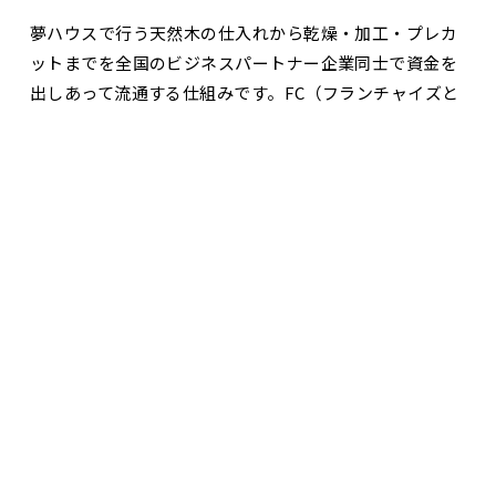
夢ハウスで行う天然木の仕入れから乾燥・加工・プレカ
ットまでを全国のビジネスパートナー企業同士で資金を
出しあって流通する仕組みです。FC（フランチャイズと
は異なります）
お問合せ・資料請求
展示場見学予約
ちなみにその仕組みを発案したのが弊社の佐藤社長。今
では何百社という加盟規模になり、ウッドショックも皆
で乗り越えることができました。１社では立ち向かえな
い難局も、たくさんの仲間がいれば乗り越えられるので
す。
【ここで新潟駅近郊のお勧めホテルをご紹介】
新潟で僕が利用している常宿は「アートホテル」さん。
弊社のビジネスホテル選びは朝食の満足度が最優先。い
ろいろな駅近郊のホテルを泊まり歩いて朝食を食べ比べ
しましたが、ここの朝食バイキングはメニューの数、味