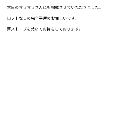
本日のマリマリさんにも掲載させていただきました。
ロフトなしの完全平屋のお住まいです。
薪ストーブを焚いてお待ちしております。
新年のプレゼントもご準備しておりますので、ぜひお越
お問合せ・資料請求
展示場見学予約
しください！
ブログ一覧へ
前のページ
次のページ