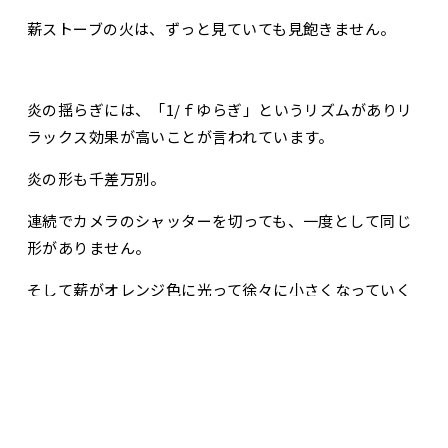
薪ストーブの火は、ずっと見ていても見飽きません。
炎の揺らぎには、「1/ｆゆらぎ」というリズムがありリ
ラックス効果が高いことが言われています。
炎の形も千差万別。
連続でカメラのシャッターを切っても、一度として同じ
形がありません。
そして薪がオレンジ色に光って徐々に小さくなっていく
様も美しく。
お問合せ・資料請求
展示場見学予約
心身が疲れたときは、部屋の照度を落として薪ストーブ
の前に陣取りましょう。
時間が経つのを忘れたら、癒されている証しです。