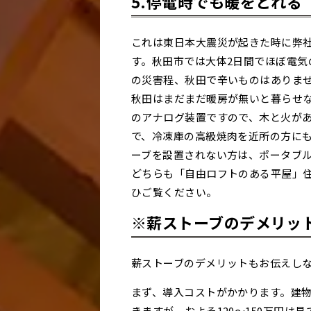
5.停電時でも暖をとれる
これは東日本大震災が起きた時に弊
す。秋田市では大体2日間でほぼ電気
の災害程、秋田で辛いものはありませ
秋田はまだまだ暖房が無いと暮らせ
のアナログ装置ですので、木と火が
で、冷凍庫の高級焼肉を近所の方に
ーブを設置されない方は、ポータブ
どちらも「自由ロフトのある平屋」
ひご覧ください。
※薪ストーブのデメリッ
薪ストーブのデメリットもお伝えし
まず、導入コストがかかります。建
きますが、およそ120～150万円は