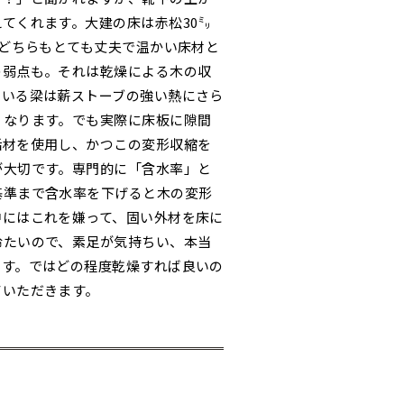
てくれます。大建の床は赤松30㍉
、どちらもとても丈夫で温かい床材と
の弱点も。それは乾燥による木の収
ている梁は薪ストーブの強い熱にさら
くなります。でも実際に床板に隙間
垢材を使用し、かつこの変形収縮を
が大切です。専門的に「含水率」と
基準まで含水率を下げると木の変形
中にはこれを嫌って、固い外材を床に
冷たいので、素足が気持ちい、本当
ます。ではどの程度乾燥すれば良いの
ていただきます。