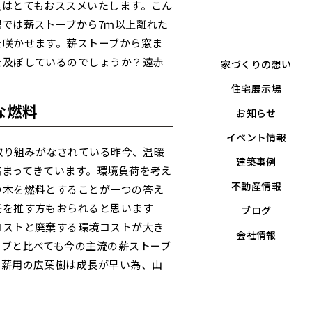
熱はとてもおススメいたします。こん
では薪ストーブから7ｍ以上離れた
を咲かせます。薪ストーブから窓ま
を及ぼしているのでしょうか？遠赤
家づくりの想い
。
住宅展示場
な燃料
お知らせ
イベント情報
な取り組みがなされている昨今、温暖
建築事例
高まってきています。環境負荷を考え
不動産情報
つ木を燃料とすることが一つの答え
光を推す方もおられると思います
ブログ
コストと廃棄する環境コストが大き
会社情報
ーブと比べても今の主流の薪ストーブ
、薪用の広葉樹は成長が早い為、山
。