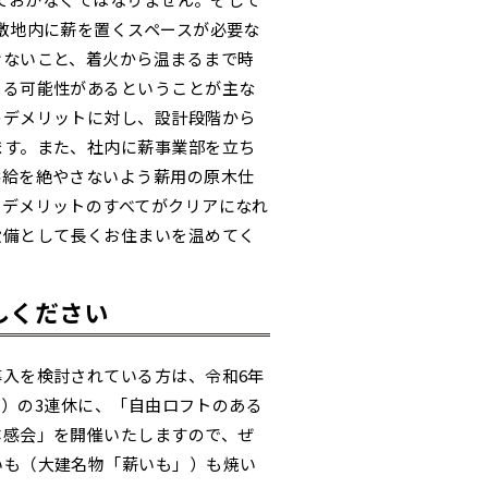
敷地内に薪を置くスペースが必要な
けないこと、着火から温まるまで時
きる可能性があるということが主な
のデメリットに対し、設計段階から
ます。また、社内に薪事業部を立ち
供給を絶やさないよう薪用の原木仕
。デメリットのすべてがクリアになれ
設備として長くお住まいを温めてく
しください
入を検討されている方は、令和6年
（月）の3連休に、「自由ロフトのある
体感会」を開催いたしますので、ぜ
いも（大建名物「薪いも」）も焼い