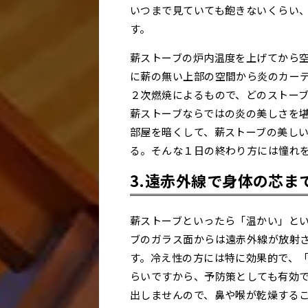
いつまで見ていても飽きないくらい
す。
薪ストーブの炉内温度を上げてから
に薪の無い上部の空間から炎のカー
２次燃焼によるもので、どのストー
薪ストーブならではの炎の美しさを
部屋を暗くして、薪ストーブの美し
る。そんな１日の終わり方には憧れ
3.遠赤外線で身体の芯ま
薪ストーブといったら「温かい」と
ブのガラス面からは遠赤外線が放射
す。冷え性の方には特に効果的で、
らいですから、予防策としても有効
出しませんので、鼻や喉が乾燥する