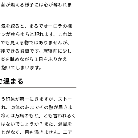
、薪が燃える様子には心が奪われま
空気を絞ると、まるでオーロラの様
テンがゆらゆらと現れます。これは
ブでも見える物ではありませんが、
堪能できる瞬間です。就寝前に少し
い炎を眺めながら１日をふりかえ
を抱いてしまいます。
で温まる
いう印象が第一にきますが、ストー
され、身体の芯までその熱が届きま
「冷えは万病のもと」とも言われるく
ではないでしょうか？また、温風を
ことがなく、目も渇きません。エア