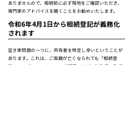
ありませんので、相続前に必ず現地をご確認いただき、
専門家のアドバイスを聞くことをお勧めいたします。
令和6年4月1日から相続登記が義務化
されます
空き家問題の一つに、所有者を特定し辛いということが
あります。これは、ご両親が亡くなられても「相続登
記」をせずにしておくことが原因ですが、法務局で取得
お問合せ・資料請求
展示場見学予約
できる不動産登記識別情報に記載される所有者欄がご両
親の名前のままになっていて、実際の所有者が分からな
い状態になるこで起こる問題です。近隣の方との連絡や
建物の維持管理、不動産市場の活性化という面から見て
も問題視されてきました。法改正により、空き家の所有
者が特定できることで様々な問題が解決できると期待さ
れています。相続登記がまだの方は準備も含め、お急ぎ
ください。大建では親身になってご相談をお受けできる