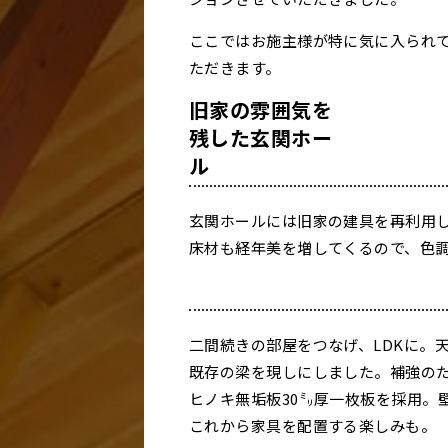
ここではお施主様が特に気に入られ
ただきます。
旧家の雰囲気を
残した玄関ホー
ル
玄関ホールには旧家の建具を再利用
床材も経年美を増してくるので、色
二間続きの部屋をつなげ、LDKに。
既存の梁を現しにしました。補強の
ヒノキ無垢板30㍉厚一枚板を採用。
これから家具を配置する楽しみも。