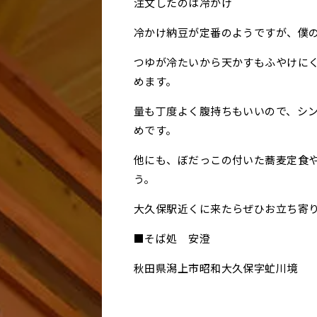
注文したのは冷かけ
冷かけ納豆が定番のようですが、僕
つゆが冷たいから天かすもふやけに
めます。
量も丁度よく腹持ちもいいので、シ
めです。
他にも、ぼだっこの付いた蕎麦定食
う。
大久保駅近くに来たらぜひお立ち寄
■そば処 安澄
秋田県潟上市昭和大久保字虻川境