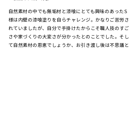
自然素材の中でも無垢材と漆喰にとても興味のあったS
様は内壁の漆喰塗りを自らチャレンジ。かなりご苦労さ
れていましたが、自分で手掛けたからこそ職人技のすご
さや家づくりの大変さが分かったとのことでした。そし
て自然素材の恩恵でしょうか、お引き渡し後は不思議と
持病の鼻炎も解消され、ご飯がとても美味しく感じてい
お問合せ・資料請求
展示場見学予約
るとのことでした。間取りはハレクラスをベースに玄関
収納やキッチンの配置を工夫。敷地面積に合わせて、ベ
ースプランの寸法も調整しています。様々なご要望に対
応できるのもハレクラスの自由度ならではです。