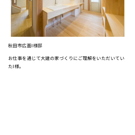
秋田市広面I様邸
お仕事を通じて大建の家づくりにご理解をいただいてい
たI様。
念願のマイホームには、パジャマで入ってスーツに着替
お問合せ・資料請求
展示場見学予約
えることのできる「スーパーマンコーナー」を配置。
洗面・歯磨き・ヘアーセット・着替えまで、朝の準備が
すべて整うことが可能です。
きっとお子様達は毎日格好よく変身するI様を見て、誇ら
しいことでしょう。