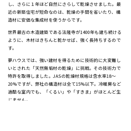
し、さらに１年ほど自然にさらして乾燥させました。最
近の新築住宅が短命なのは、乾燥の手間を省いたり、構
造材に安価な集成材を使うからです。
世界最古の木造建築である法隆寺が1400年も建ち続ける
ように、木材はきちんと乾かせば、強く長持ちするので
す。
夢ハウスでは、強い建材を得るために技術的に大変難し
いとされた「天然無垢材の乾燥」に挑戦。その技術力で
特許を取得しました。JASの乾燥材規格は含水率18〜
20%ですが、弊社の構造材は全て15%以下。冷暖房など
過酷な室内でも、「くるい」や「すきま」がほとんど生
じません。
お問合せ・資料請求
展示場見学予約
夢ハウスの天然無垢材は最高級品質を世界各地からご提
供しています。身近にある素材を集め、利己的な理由を
つけて販売することは誰にでもできます。ですが、私た