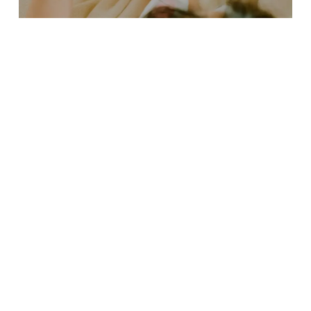
LINEは月間利用者数は9,500万人、人口の約79％が利用
お問合せ・資料請求
展示場見学予約
している日本最大のメッセージアプリです。もはや生活
にかかせないインフラとしての地位も確立しているLINE
は、ビジネスシーンでも広く浸透し活用されているのは
皆様も周知のことかと思います。
大建では、LINEの「使いやすさ」「プライバシー性」
「利用者数」「拡張性」等の特性をお施主様へのコミュ
ニケーションツールとして活用したいと考えています。
公式LINEの利用者を
お施主様限定
とし、主にお引渡し後
の定期点検案内やメンテナンス等のアフターフォローツ
ールとして活用していく予定です。
今夏までの運用開始を目標に構築してまいりますので、
準備が整いましたらお施主様の皆様へ改めてご案内させ
ていただきますので、その際はどうぞよろしくお願いい