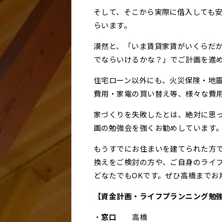
そして、そこから実際に借入しても
らいます。
漠然と、「いま賃貸家賃がいくらだ
でならいけるかな？」でご計画を進
住宅ローン以外にも、火災保険・地
費用・家電の買い替え等、様々な費
家づくりを失敗したとは、絶対に思
画の勉強会を強くお勧めしています
もうすでにお住まいを建てられた方
換えをご検討の方や、ご自身のライ
どなたでもOKです。ぜひ高橋までお
【資金計画・ライフプランニング勉
・
窓口
高橋