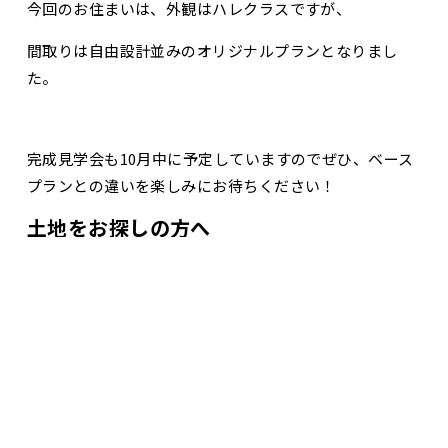
今回のお住まいは、外観はハレクラスですが、
間取りは自由設計並みのオリジナルプランとなりまし
た。
完成見学会も10月中に予定していますのでぜひ、ベース
プランとの違いを楽しみにお待ちください！
土地をお探しの方へ
お問合せ・資料請求
展示場見学予約
大建不動産部では、新築・中古住宅のご紹介をしており
ます。
ご依頼があればお探しもいたします。
現在、秋田市勝平小学区内に2区画分譲地のご紹介が可
能です。建築条件無しですので、ご興味ある方は大建ま
でご連絡ください。