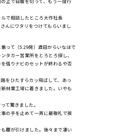
知の上で自腹を切って、もう一度行
ールで相談したところ大作社長
村さんにワタリをつけてもらいまし
乗って（5:29発）酒田からいなほで
レンタカー営業所をとろとろ探し、
手を借りナビのセットが終わるや否
後路をひたすらカッ飛ばして、あっ
東新林業工場に着きました。いやも
行って驚きました。
仕事の手を止めて一斉に最敬礼で挨
シも腰が引けました。後々まで凄い