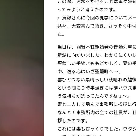
この際、迷惑をかけることは重々承
ってみようと考えたのです。
戸賀瀬さんに今回の見学についてメ
共々、大変喜んで頂き、さっそく中
た。
当日は、羽後本荘駅始発の普通列車に
新潟に向かいました。わかりにくい
煩わしい手続きももどかしく、妻の
や、逸る心はいざ聖籠町へ～。
雲ひとつない素晴らしい秋晴れの越
という間に９時半過ぎには夢ハウス
う気持ちが逸ってたんですねぇ～。
妻と二人して勇んで事務所に挨拶に
なんと！事務所内の全ての社員が、
拶したのです。
これには妻もびっくりでした。ワタ