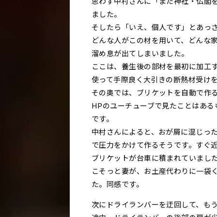
思わず中村さんに「また神社・仏閣
ました。
そしたら「いえ、個人です」とあっ
どんな人がこの材を用いて、どんな
溜め息が出てしまいました。
ここは、養生後の部材を最初に加工
使って手際良く大引きの断熱材受け
その奥では、ブリケットを自動で作
HPのユーチューブで見たことはある
です。
中村さんによると、おが屑に混じっ
で圧力をかけて作るそうです。すぐ
ブリケットが台車に積まれていまし
こそっと妻が、お土産代わりに一袋
た。同感です。
次にドライランバーを迂回して、も