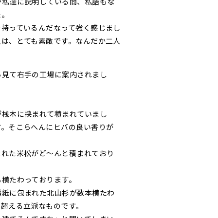
が私達に説明している間、私語もな
た。
を持っているんだなって強く感じまし
人は、とても素敵です。なんだか二人
ら見て右手の工場に案内されまし
が桟木に挟まれて積まれていまし
す。そこらへんにヒバの良い香りが
。
まれた米松がど～んと積まれており
も横たわっております。
護紙に包まれた北山杉が数本横たわ
を超える立派なものです。