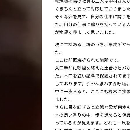
乾燥機担当の社員お二人は中村さん
くきちんと立って対応しておりまし
そんな姿を見て、自分の仕事に誇り
た。自分の仕事に誇りを持っている
が物凄く羨ましく思いました。
次に二棟ある工場のうち、事務所か
た。
ここは前回端折られた箇所です。
入口手前に乾燥を終えた土台のヒバ
た。木口を紅い塗料で保護されてま
しております。う～ん思わず深呼吸
中に一歩入ると、ここにも桟木に挟
ました。
さらに目を転ずると立派な梁が何本
木の良い香りの中、歩を進めると保
っているのが見えます。どれも一尺