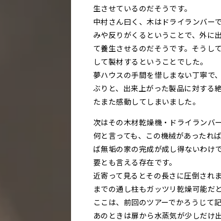
生させているのだそうです。
中村さん曰く、木はドライランバー
みや反りがくるということで、外に
て養生させるのだそうです。そうし
して製材するということでした。
夢ハウスの手間を惜しまない丁寧で
ぶりと、出来上がった製品に対する
たまた感動してしまいました。
次はその木材乾燥機・ドライランバ
何と言っても、この機械があったれ
ば無垢の家の完成が成し得ないわけ
要とも言える存在です。
近寄って見るとその長さに圧倒され
までの通し柱もガッツリ乾燥可能だ
ここは、前回のツアーでかろうじて
あのときは扉から水蒸気が少しだけ