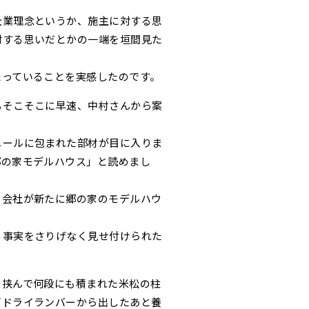
企業理念というか、施主に対する思
対する思いだとかの一端を垣間見た
たっていることを実感したのです。
もそこそこに早速、中村さんから案
ニールに包まれた部材が目に入りま
郷の家モデルハウス」と読めまし
ー会社が新たに郷の家のモデルハウ
る事実をさりげなく見せ付けられた
を挟んで何段にも積まれた米松の柱
ばドライランバーから出したあと養