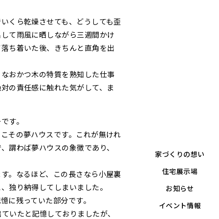
でいくら乾燥させても、どうしても歪
出して雨風に晒しながら三週間かけ
て落ち着いた後、きちんと直角を出
、なおかつ木の特質を熟知した仕事
絶対の責任感に触れた気がして、ま
ーです。
ばこその夢ハウスです。これが無けれ
で、謂わば夢ハウスの象徴であり、
家づくりの想い
住宅展示場
ます。なるほど、この長さなら小屋裏
と、独り納得してしまいました。
お知らせ
記憶に残っていた部分です。
イベント情報
出ていたと記憶しておりましたが、