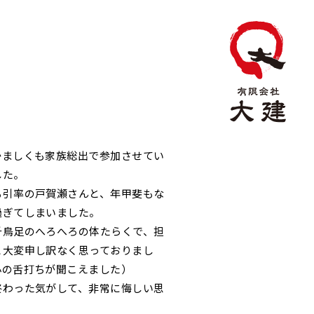
かましくも家族総出で参加させてい
した。
も引率の戸賀瀬さんと、年甲斐もな
過ぎてしまいました。
千鳥足のへろへろの体たらくで、担
と大変申し訳なく思っておりまし
心の舌打ちが聞こえました）
終わった気がして、非常に悔しい思