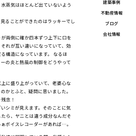
建築事例
、水蒸気はほとんど出ていないよう
不動産情報
く見ることができたのはラッキーでし
ブログ
会社情報
トが両側に確か四本ずつ上下に口を
、それが互い違いになっていて、効
る構造になっています。 なるほ
ラーの炎と熱風の制御をどうやって
以上に盛り上がっていて、老婆心な
るのかとふと、疑問に思いました。
…残念！
ぽいシミが見えます。そのことに気
したら、ヤニとは違う成分なんだそ
あぁボイスレコーダーがあれば…。