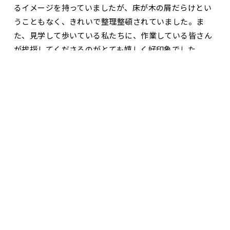
るイメージを持っていましたが、床が木の屑だらけとい
うこともなく、きれいで整理整頓されていました。ま
た、見学して歩いている私たちに、作業している皆さん
が挨拶してくださるのがとても嬉しく好印象でした。
お問合せ・資料請求
展示場見学予約
含有率10％に抑える乾燥機やプレカットの機械に驚いた
のはもちろんのこと、何よりも木の浅積みや仕上げ、節
のパテ埋めなどの作業は丁寧に人の手で行われていたこ
とに感心しました。木材の優秀さと、その事にたくさん
の人が関わっている事を改めて実感し、感謝の気持ちま
で芽生えました。これから私たちの家の工事が始まりま
すが、いま木材はプレカットが終わって、現場への搬送
待ちかなぁなどと楽しみに想像しています。
展示場の見学は、平面図や写真を見るのとは違い、実際
に家の中に入ると、家のサイズと木の香りと温もりが体
感出来ました。工夫されている部分や気に入ったところ