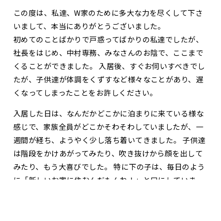
この度は、私達、W家のために多大な力を尽くして下さ
いまして、本当にありがとうございました。
初めてのことばかりで戸惑ってばかりの私達でしたが、
社長をはじめ、中村専務、みなさんのお陰で、ここまで
くることができました。 入居後、すぐお伺いすべきでし
たが、子供達が体調をくずすなど様々なことがあり、遅
くなってしまったことをお許しください。
入居した日は、なんだかどこかに泊まりに来ている様な
感じで、家族全員がどこかそわそわしていましたが、一
週間が経ち、ようやく少し落ち着いてきました。 子供達
は階段をかけあがってみたり、吹き抜けから顔を出して
みたり、もう大喜びでした。 特に下の子は、毎日のよう
に「新しいお家に住むんだもんね！」と口にしていま
す。 実家の父も母も新居を見て喜んでくれました。
お問合せ・資料請求
展示場見学予約
ご近所も、みんな小さなお子さんのいる若いご夫婦が多
く、楽しくやっていけそうです。 ついこの前までは、こ