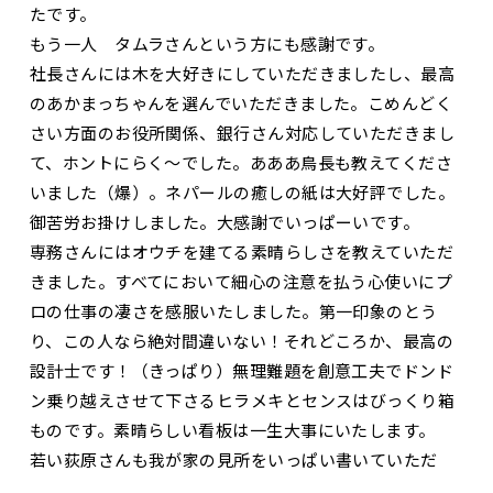
たです。
もう一人 タムラさんという方にも感謝です。
社長さんには木を大好きにしていただきましたし、最高
のあかまっちゃんを選んでいただきました。こめんどく
さい方面のお役所関係、銀行さん対応していただきまし
て、ホントにらく～でした。あああ鳥長も教えてくださ
いました（爆）。ネパールの癒しの紙は大好評でした。
御苦労お掛けしました。大感謝でいっぱーいです。
専務さんにはオウチを建てる素晴らしさを教えていただ
きました。すべてにおいて細心の注意を払う心使いにプ
ロの仕事の凄さを感服いたしました。第一印象のとう
り、この人なら絶対間違いない！それどころか、最高の
設計士です！（きっぱり）無理難題を創意工夫でドンド
ン乗り越えさせて下さるヒラメキとセンスはびっくり箱
ものです。素晴らしい看板は一生大事にいたします。
若い荻原さんも我が家の見所をいっぱい書いていただ
き、自分ちの再発見しました♪しかも来場したお客様に