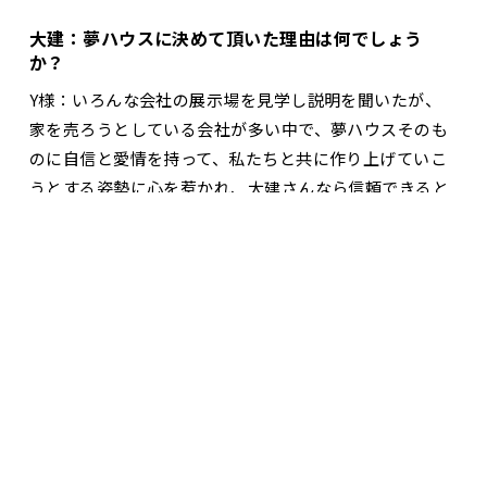
大建：夢ハウスに決めて頂いた理由は何でしょう
か？
Y様：いろんな会社の展示場を見学し説明を聞いたが、
家を売ろうとしている会社が多い中で、夢ハウスそのも
のに自信と愛情を持って、私たちと共に作り上げていこ
うとする姿勢に心を惹かれ、大建さんなら信頼できると
思った。 また床下に炭を敷き詰めたり、無垢の木を使っ
お問合せ・資料請求
展示場見学予約
ていることで健康住宅だということも大きなポイントだ
った。
大建：夢ハウスのお勧め度は？
Y様：土地探しから家の間取り内装まで、様々相談した
り、要望を出したりしたが、大建のスタッフは快く引き
受けてくれた。 簡単に出来ませんとかそれはオプション
ですとか言わず、希望に添うように考えてくれたり、施