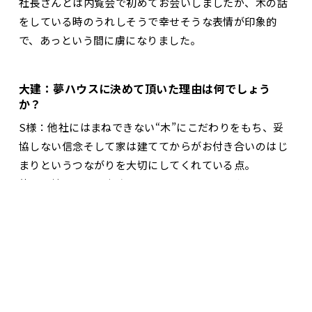
社長さんとは内覧会で初めてお会いしましたが、木の話
をしている時のうれしそうで幸せそうな表情が印象的
で、あっという間に虜になりました。
大建：夢ハウスに決めて頂いた理由は何でしょう
か？
S様：他社にはまねできない“木”にこだわりをもち、妥
協しない信念そして家は建ててからがお付き合いのはじ
まりというつながりを大切にしてくれている点。
他にも社長さん、専務さんをはじめとするスタッフの
お問合せ・資料請求
展示場見学予約
方々の信頼できる人柄も決め手になりました。
大建：夢ハウスのお勧め度は？
S様：自然が作り出す、温かさとぬくもり。癒しを求め
ている方に絶対お勧めです。本物の木を使った床は冬で