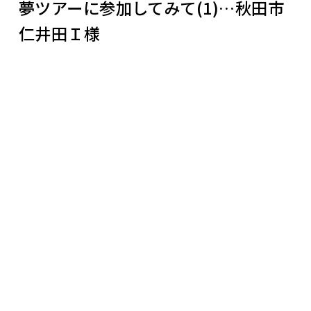
夢ツアーに参加してみて(1)…秋田市
仁井田Ｉ様
お問合せ・資料請求
展示場見学予約
ブログ一覧へ
前のページ
次のページ