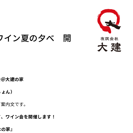
ツワイン夏の夕べ 開
会＠大建の家
ちょん）
ご案内文です。
て、ワイン会を開催します！
木の家』