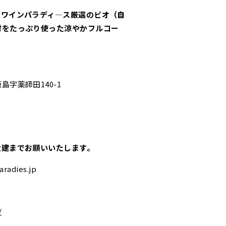
、ワインパラディ―ス厳選のビオ（自
材をたっぷり使った涼やかフルコー
字薬師田140-1
大建までお願いいたします。
dies.jp
/